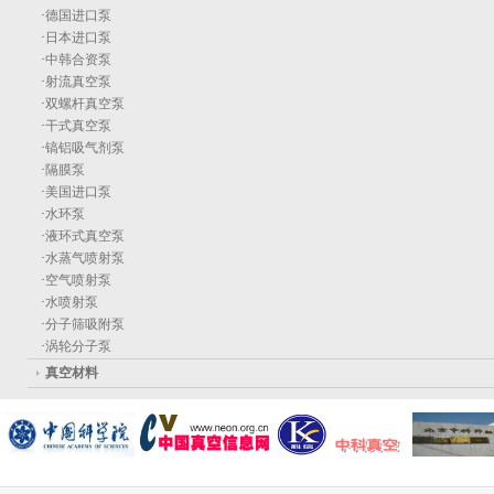
·
德国进口泵
·
日本进口泵
·
中韩合资泵
·
射流真空泵
·
双螺杆真空泵
·
干式真空泵
·
镐铝吸气剂泵
·
隔膜泵
·
美国进口泵
·
水环泵
·
液环式真空泵
·
水蒸气喷射泵
·
空气喷射泵
·
水喷射泵
·
分子筛吸附泵
·
涡轮分子泵
真空材料