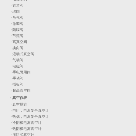
·
管道阀
·
球阀
·
放气阀
·
微调阀
·
隔膜阀
·
节流阀
·
高真空阀
·
换向阀
·
液动式真空阀
·
气动阀
·
电磁阀
·
手电两用阀
·
手动阀
·
插板阀
·
超高真空阀
真空仪表
·
真空规管
·
电阻，电离复合真空计
·
热偶，电离复合真空计
·
冷阴极电离真空计
·
热阴极电离真空计
·
压阻式真空计