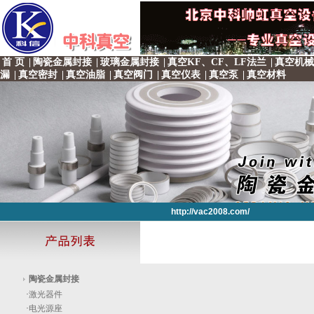
首 页
|
陶瓷金属封接
|
玻璃金属封接
|
真空KF、CF、LF法兰
|
真空机械
漏
|
真空密封
|
真空油脂
|
真空阀门
|
真空仪表
|
真空泵
|
真空材料
http://vac2008.com/
http://vac2008.com/
http://vac2008.com/
http://vac2008.com/
http://vac2008.com/
陶瓷金属封接
·
激光器件
·
电光源座