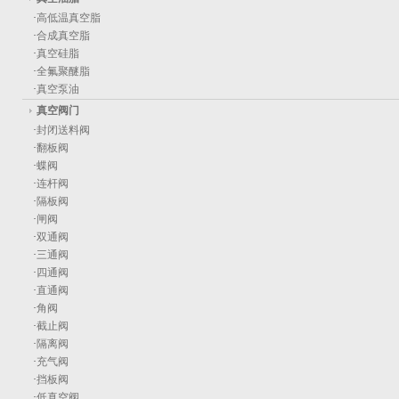
·
高低温真空脂
·
合成真空脂
·
真空硅脂
·
全氟聚醚脂
·
真空泵油
真空阀门
·
封闭送料阀
·
翻板阀
·
蝶阀
·
连杆阀
·
隔板阀
·
闸阀
·
双通阀
·
三通阀
·
四通阀
·
直通阀
·
角阀
·
截止阀
·
隔离阀
·
充气阀
·
挡板阀
·
低真空阀