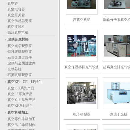
·
真空管
·
真空电容器
·
真空开关管
高真空机组
涡轮分子泵真空
·
真空传感器瓷座
·
真空接线柱
·
高压真空电极
玻璃金属封接
·
真空光学观察窗
·
特种玻璃观察窗
·
石英金属过渡件
·
玻璃与金属过渡件
真空保温杯排充气设备
超高真空排充气
·
玻璃芯柱
·
石英玻璃观察窗
真空KF、CF、LF法兰
·
真空ISO系列产品
·
真空LF系列产品
·
真空ＣＦ系列产品
·
真空KF系列法兰
真空机械加工
电子模拟器
冷冻干燥机
·
真空零件非标加工
·
真空法兰非标制作