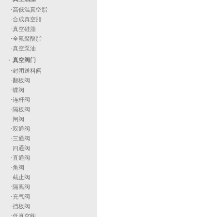
·
高低温真空脂
·
合成真空脂
·
真空硅脂
·
全氟聚醚脂
·
真空泵油
真空阀门
·
封闭送料阀
·
翻板阀
·
蝶阀
·
连杆阀
·
隔板阀
·
闸阀
·
双通阀
·
三通阀
·
四通阀
·
直通阀
·
角阀
·
截止阀
·
隔离阀
·
充气阀
·
挡板阀
·
低真空阀