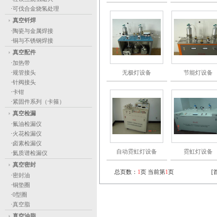
·
可伐合金烧氢处理
真空钎焊
·
陶瓷与金属焊接
·
铜与不锈钢焊接
真空配件
·
加热带
·
规管接头
无极灯设备
节能灯设备
·
针阀接头
·
卡钳
·
紧固件系列（卡箍）
真空检漏
·
氟油检漏仪
·
火花检漏仪
·
卤素检漏仪
自动霓虹灯设备
霓虹灯设备
·
氦质谱检漏仪
真空密封
总页数：
1
页 当前第
1
页
[
·
密封油
·
铜垫圈
·
0型圈
·
真空脂
真空油脂