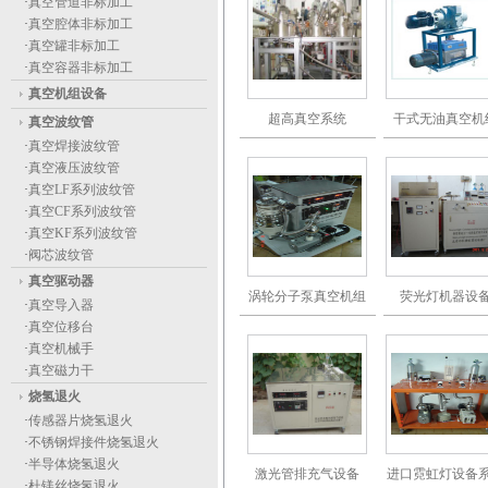
·
真空管道非标加工
·
真空腔体非标加工
·
真空罐非标加工
·
真空容器非标加工
真空机组设备
超高真空系统
干式无油真空机
真空波纹管
·
真空焊接波纹管
·
真空液压波纹管
·
真空LF系列波纹管
·
真空CF系列波纹管
·
真空KF系列波纹管
·
阀芯波纹管
真空驱动器
涡轮分子泵真空机组
荧光灯机器设
·
真空导入器
·
真空位移台
·
真空机械手
·
真空磁力干
烧氢退火
·
传感器片烧氢退火
·
不锈钢焊接件烧氢退火
·
半导体烧氢退火
激光管排充气设备
进口霓虹灯设备
·
杜镁丝烧氢退火