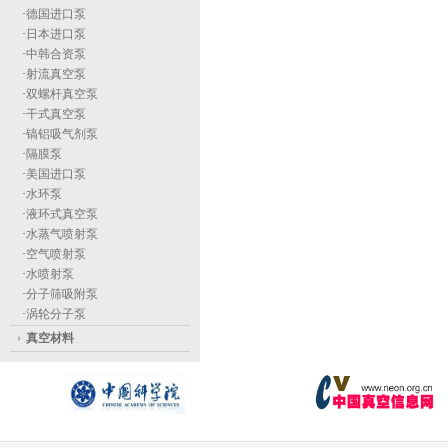
·
德国进口泵
·
日本进口泵
·
中韩合资泵
·
射流真空泵
·
双螺杆真空泵
·
干式真空泵
·
镐铝吸气剂泵
·
隔膜泵
·
美国进口泵
·
水环泵
·
液环式真空泵
·
水蒸气喷射泵
·
空气喷射泵
·
水喷射泵
·
分子筛吸附泵
·
涡轮分子泵
真空材料