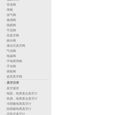
·
管道阀
·
球阀
·
放气阀
·
微调阀
·
隔膜阀
·
节流阀
·
高真空阀
·
换向阀
·
液动式真空阀
·
气动阀
·
电磁阀
·
手电两用阀
·
手动阀
·
插板阀
·
超高真空阀
真空仪表
·
真空规管
·
电阻，电离复合真空计
·
热偶，电离复合真空计
·
冷阴极电离真空计
·
热阴极电离真空计
·
压阻式真空计