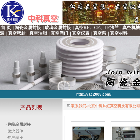
首 页
|
陶瓷金属封接
|
玻璃金属封接
|
真空KF、CF、LF法兰
|
真空机械
漏
|
真空密封
|
真空油脂
|
真空阀门
|
真空仪表
|
真空泵
|
真空材料
http://vac2008.com/
联系我们-北京中科帅虹真空科技有限公司 
http://vac2008.com/
http://vac2008.com/
http://vac2008.com/
http://vac2008.com/
陶瓷金属封接
·
激光器件
·
电光源座