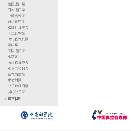
·
德国进口泵
·
日本进口泵
·
中韩合资泵
·
射流真空泵
·
双螺杆真空泵
·
干式真空泵
·
镐铝吸气剂泵
·
隔膜泵
·
美国进口泵
·
水环泵
·
液环式真空泵
·
水蒸气喷射泵
·
空气喷射泵
·
水喷射泵
·
分子筛吸附泵
·
涡轮分子泵
真空材料