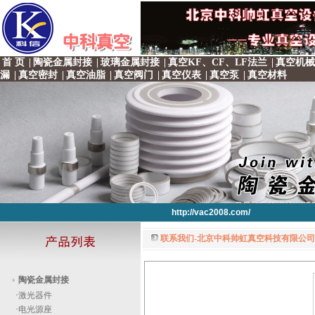
首 页
|
陶瓷金属封接
|
玻璃金属封接
|
真空KF、CF、LF法兰
|
真空机械
漏
|
真空密封
|
真空油脂
|
真空阀门
|
真空仪表
|
真空泵
|
真空材料
http://vac2008.com/
联系我们-北京中科帅虹真空科技有限公司 
http://vac2008.com/
http://vac2008.com/
http://vac2008.com/
http://vac2008.com/
陶瓷金属封接
·
激光器件
·
电光源座