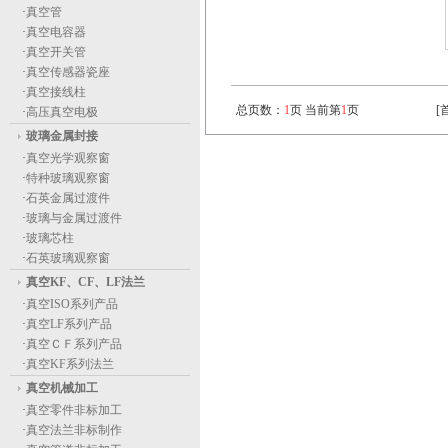
·
真空管
·
真空电容器
·
真空开关管
·
真空传感器瓷座
·
真空接线柱
总页数：
1
页 当前第
1
页
[
·
高压真空电极
玻璃金属封接
·
真空光学观察窗
·
特种玻璃观察窗
·
石英金属过渡件
·
玻璃与金属过渡件
·
玻璃芯柱
·
石英玻璃观察窗
真空KF、CF、LF法兰
·
真空ISO系列产品
·
真空LF系列产品
·
真空ＣＦ系列产品
·
真空KF系列法兰
真空机械加工
·
真空零件非标加工
·
真空法兰非标制作