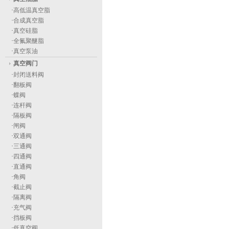
·
高低温真空脂
·
合成真空脂
·
真空硅脂
·
全氟聚醚脂
·
真空泵油
真空阀门
·
封闭送料阀
·
翻板阀
·
蝶阀
·
连杆阀
·
隔板阀
·
闸阀
·
双通阀
·
三通阀
·
四通阀
·
直通阀
·
角阀
·
截止阀
·
隔离阀
·
充气阀
·
挡板阀
·
低真空阀