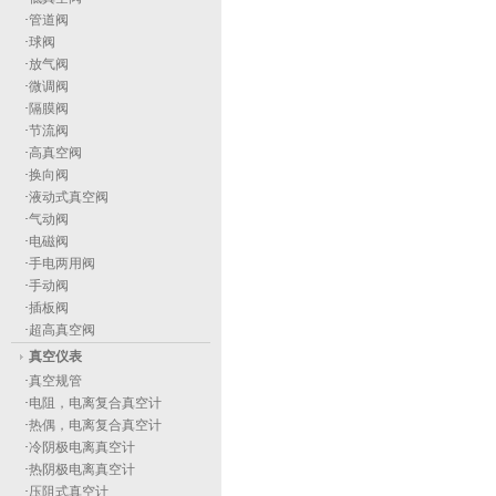
·
管道阀
·
球阀
·
放气阀
·
微调阀
·
隔膜阀
·
节流阀
·
高真空阀
·
换向阀
·
液动式真空阀
·
气动阀
·
电磁阀
·
手电两用阀
·
手动阀
·
插板阀
·
超高真空阀
真空仪表
·
真空规管
·
电阻，电离复合真空计
·
热偶，电离复合真空计
·
冷阴极电离真空计
·
热阴极电离真空计
·
压阻式真空计