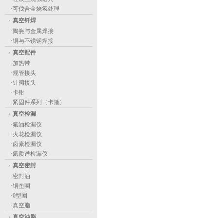
·
可伐合金烧氢处理
真空钎焊
·
陶瓷与金属焊接
·
铜与不锈钢焊接
真空配件
·
加热带
·
规管接头
·
针阀接头
·
卡钳
·
紧固件系列（卡箍）
真空检漏
·
氟油检漏仪
·
火花检漏仪
·
卤素检漏仪
·
氦质谱检漏仪
真空密封
·
密封油
·
铜垫圈
·
0型圈
·
真空脂
真空油脂