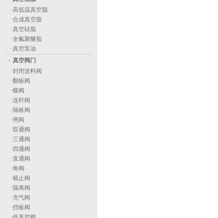
·
高低温真空脂
·
合成真空脂
·
真空硅脂
·
全氟聚醚脂
·
真空泵油
真空阀门
·
封闭送料阀
·
翻板阀
·
蝶阀
·
连杆阀
·
隔板阀
·
闸阀
·
双通阀
·
三通阀
·
四通阀
·
直通阀
·
角阀
·
截止阀
·
隔离阀
·
充气阀
·
挡板阀
·
低真空阀