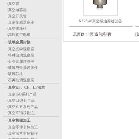
·
真空管
·
真空电容器
·
真空开关管
KF25,40真空泵油雾过滤器
·
真空传感器瓷座
·
真空接线柱
总页数：
1
页 当前第
1
页
[
·
高压真空电极
玻璃金属封接
·
真空光学观察窗
·
特种玻璃观察窗
·
石英金属过渡件
·
玻璃与金属过渡件
·
玻璃芯柱
·
石英玻璃观察窗
真空KF、CF、LF法兰
·
真空ISO系列产品
·
真空LF系列产品
·
真空ＣＦ系列产品
·
真空KF系列法兰
真空机械加工
·
真空零件非标加工
·
真空法兰非标制作