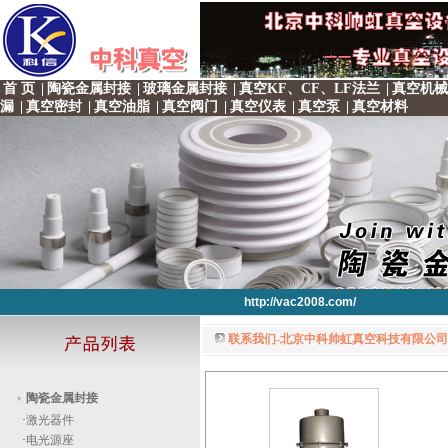
首 页
|
陶瓷金属封接
|
玻璃金属封接
|
真空KF、CF、LF法兰
|
真空机械
漏
|
真空密封
|
真空油脂
|
真空阀门
|
真空仪表
|
真空泵
|
真空材料
http://vac2008.com/
联系我们-北京中科帅虹真空科技有限公司 
http://vac2008.com/
http://vac2008.com/
http://vac2008.com/
http://vac2008.com/
陶瓷金属封接
·
激光器件
·
电光源座