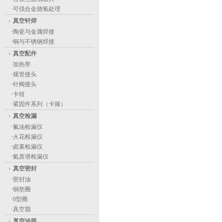
·
可伐合金烧氢处理
真空钎焊
·
陶瓷与金属焊接
·
铜与不锈钢焊接
真空配件
·
加热带
·
规管接头
·
针阀接头
·
卡钳
·
紧固件系列（卡箍）
真空检漏
·
氟油检漏仪
·
火花检漏仪
·
卤素检漏仪
·
氦质谱检漏仪
真空密封
·
密封油
·
铜垫圈
·
0型圈
·
真空脂
真空油脂