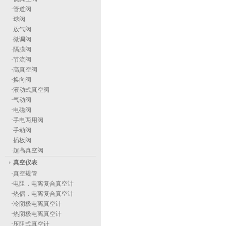
·
管道阀
·
球阀
·
放气阀
·
微调阀
·
隔膜阀
·
节流阀
·
高真空阀
·
换向阀
·
液动式真空阀
·
气动阀
·
电磁阀
·
手电两用阀
·
手动阀
·
插板阀
·
超高真空阀
真空仪表
·
真空规管
·
电阻，电离复合真空计
·
热偶，电离复合真空计
·
冷阴极电离真空计
·
热阴极电离真空计
·
压阻式真空计