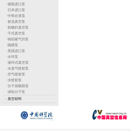
·
德国进口泵
·
日本进口泵
·
中韩合资泵
·
射流真空泵
·
双螺杆真空泵
·
干式真空泵
·
镐铝吸气剂泵
·
隔膜泵
·
美国进口泵
·
水环泵
·
液环式真空泵
·
水蒸气喷射泵
·
空气喷射泵
·
水喷射泵
·
分子筛吸附泵
·
涡轮分子泵
真空材料