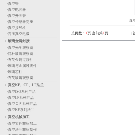
·
真空管
·
真空电容器
·
真空开关管
真
·
真空传感器瓷座
·
真空接线柱
总页数：
1
页 当前第
1
页
[
·
高压真空电极
玻璃金属封接
·
真空光学观察窗
·
特种玻璃观察窗
·
石英金属过渡件
·
玻璃与金属过渡件
·
玻璃芯柱
·
石英玻璃观察窗
真空KF、CF、LF法兰
·
真空ISO系列产品
·
真空LF系列产品
·
真空ＣＦ系列产品
·
真空KF系列法兰
真空机械加工
·
真空零件非标加工
·
真空法兰非标制作