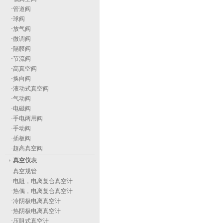
·
管道阀
·
球阀
·
放气阀
·
微调阀
·
隔膜阀
·
节流阀
·
高真空阀
·
换向阀
·
液动式真空阀
·
气动阀
·
电磁阀
·
手电两用阀
·
手动阀
·
插板阀
·
超高真空阀
真空仪表
·
真空规管
·
电阻，电离复合真空计
·
热偶，电离复合真空计
·
冷阴极电离真空计
·
热阴极电离真空计
·
压阻式真空计