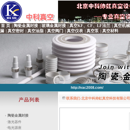
首 页
|
陶瓷金属封接
|
玻璃金属封接
|
真空KF、CF、LF法兰
|
真空机械
漏
|
真空密封
|
真空油脂
|
真空阀门
|
真空仪表
|
真空泵
|
真空材料
http://vac2008.com/
联系我们-北京中科帅虹真空科技有限公司 
http://vac2008.com/
http://vac2008.com/
http://vac2008.com/
http://vac2008.com/
陶瓷金属封接
·
激光器件
·
电光源座