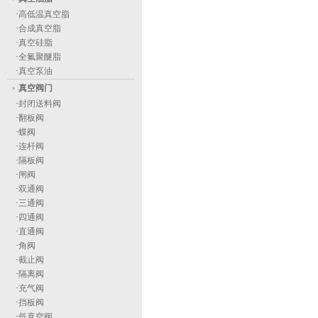
·
高低温真空脂
·
合成真空脂
·
真空硅脂
·
全氟聚醚脂
·
真空泵油
真空阀门
·
封闭送料阀
·
翻板阀
·
蝶阀
·
连杆阀
·
隔板阀
·
闸阀
·
双通阀
·
三通阀
·
四通阀
·
直通阀
·
角阀
·
截止阀
·
隔离阀
·
充气阀
·
挡板阀
·
低真空阀