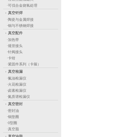
·
可伐合金烧氢处理
真空钎焊
·
陶瓷与金属焊接
·
铜与不锈钢焊接
真空配件
·
加热带
·
规管接头
·
针阀接头
·
卡钳
·
紧固件系列（卡箍）
真空检漏
·
氟油检漏仪
·
火花检漏仪
·
卤素检漏仪
·
氦质谱检漏仪
真空密封
·
密封油
·
铜垫圈
·
0型圈
·
真空脂
真空油脂