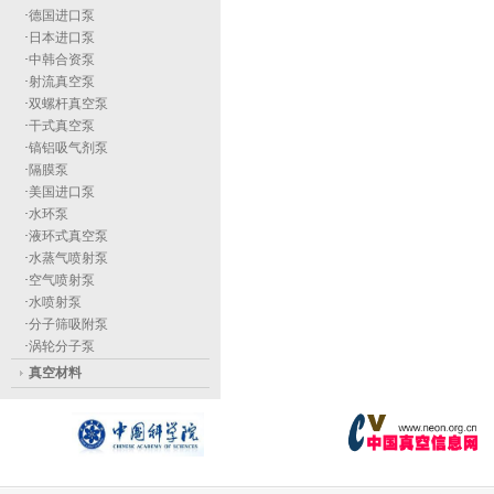
·
德国进口泵
·
日本进口泵
·
中韩合资泵
·
射流真空泵
·
双螺杆真空泵
·
干式真空泵
·
镐铝吸气剂泵
·
隔膜泵
·
美国进口泵
·
水环泵
·
液环式真空泵
·
水蒸气喷射泵
·
空气喷射泵
·
水喷射泵
·
分子筛吸附泵
·
涡轮分子泵
真空材料