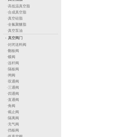
·
高低温真空脂
·
合成真空脂
·
真空硅脂
·
全氟聚醚脂
·
真空泵油
真空阀门
·
封闭送料阀
·
翻板阀
·
蝶阀
·
连杆阀
·
隔板阀
·
闸阀
·
双通阀
·
三通阀
·
四通阀
·
直通阀
·
角阀
·
截止阀
·
隔离阀
·
充气阀
·
挡板阀
·
低真空阀