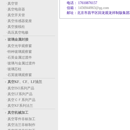
电话： 17610876157
·
真空管
信箱：
1456944963@qq.com
·
真空电容器
邮址：北京市昌平区回龙观龙祥制版集团2
·
真空开关管
·
真空传感器瓷座
·
真空接线柱
·
高压真空电极
玻璃金属封接
·
真空光学观察窗
·
特种玻璃观察窗
·
石英金属过渡件
·
玻璃与金属过渡件
·
玻璃芯柱
·
石英玻璃观察窗
真空KF、CF、LF法兰
·
真空ISO系列产品
·
真空LF系列产品
·
真空ＣＦ系列产品
·
真空KF系列法兰
真空机械加工
·
真空零件非标加工
·
真空法兰非标制作