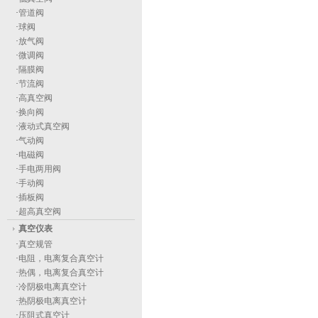
·
管道阀
·
球阀
·
放气阀
·
微调阀
·
隔膜阀
·
节流阀
·
高真空阀
·
换向阀
·
液动式真空阀
·
气动阀
·
电磁阀
·
手电两用阀
·
手动阀
·
插板阀
·
超高真空阀
真空仪表
·
真空规管
·
电阻，电离复合真空计
·
热偶，电离复合真空计
·
冷阴极电离真空计
·
热阴极电离真空计
·
压阻式真空计