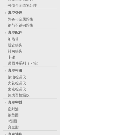
·
可伐合金烧氢处理
真空钎焊
·
陶瓷与金属焊接
·
铜与不锈钢焊接
真空配件
·
加热带
·
规管接头
·
针阀接头
·
卡钳
·
紧固件系列（卡箍）
真空检漏
·
氟油检漏仪
·
火花检漏仪
·
卤素检漏仪
·
氦质谱检漏仪
真空密封
·
密封油
·
铜垫圈
·
0型圈
·
真空脂
真空油脂