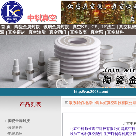
首 页
|
陶瓷金属封接
|
玻璃金属封接
|
真空KF、CF、LF法兰
|
真空机械
漏
|
真空密封
|
真空油脂
|
真空阀门
|
真空仪表
|
真空泵
|
真空材料
http://vac2008.com/
联系我们-北京中科帅虹真空科技有限公司 
http://vac2008.com/
http://vac2008.com/
http://vac2008.com/
http://vac2008.com/
陶瓷金属封接
北京中
·
激光器件
北京中科帅虹真空科技有限公司是真空行
·
电光源座
以加工各种真空配件,生产订制各种真空设