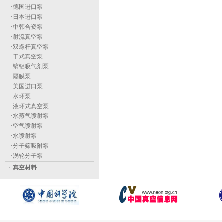
·
德国进口泵
·
日本进口泵
·
中韩合资泵
·
射流真空泵
·
双螺杆真空泵
·
干式真空泵
·
镐铝吸气剂泵
·
隔膜泵
·
美国进口泵
·
水环泵
·
液环式真空泵
·
水蒸气喷射泵
·
空气喷射泵
·
水喷射泵
·
分子筛吸附泵
·
涡轮分子泵
真空材料