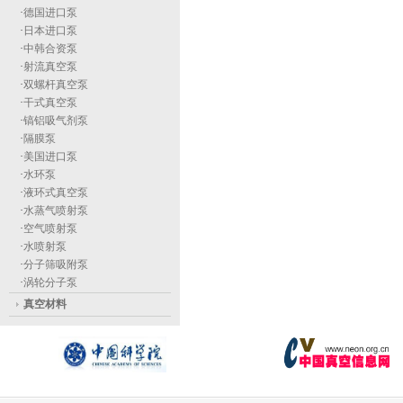
·
德国进口泵
·
日本进口泵
·
中韩合资泵
·
射流真空泵
·
双螺杆真空泵
·
干式真空泵
·
镐铝吸气剂泵
·
隔膜泵
·
美国进口泵
·
水环泵
·
液环式真空泵
·
水蒸气喷射泵
·
空气喷射泵
·
水喷射泵
·
分子筛吸附泵
·
涡轮分子泵
真空材料