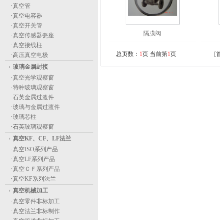
·
真空管
·
真空电容器
·
真空开关管
隔膜阀
·
真空传感器瓷座
·
真空接线柱
总页数：
1
页 当前第
1
页
[
·
高压真空电极
玻璃金属封接
·
真空光学观察窗
·
特种玻璃观察窗
·
石英金属过渡件
·
玻璃与金属过渡件
·
玻璃芯柱
·
石英玻璃观察窗
真空KF、CF、LF法兰
·
真空ISO系列产品
·
真空LF系列产品
·
真空ＣＦ系列产品
·
真空KF系列法兰
真空机械加工
·
真空零件非标加工
·
真空法兰非标制作