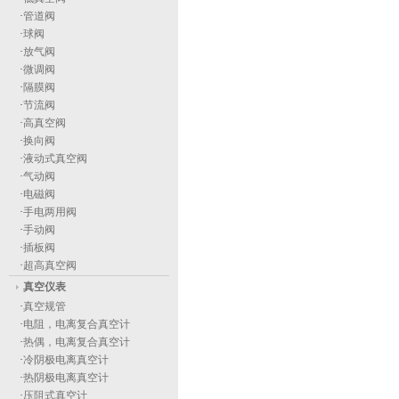
·
管道阀
·
球阀
·
放气阀
·
微调阀
·
隔膜阀
·
节流阀
·
高真空阀
·
换向阀
·
液动式真空阀
·
气动阀
·
电磁阀
·
手电两用阀
·
手动阀
·
插板阀
·
超高真空阀
真空仪表
·
真空规管
·
电阻，电离复合真空计
·
热偶，电离复合真空计
·
冷阴极电离真空计
·
热阴极电离真空计
·
压阻式真空计