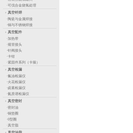
·
可伐合金烧氢处理
真空钎焊
·
陶瓷与金属焊接
·
铜与不锈钢焊接
真空配件
·
加热带
·
规管接头
·
针阀接头
·
卡钳
·
紧固件系列（卡箍）
真空检漏
·
氟油检漏仪
·
火花检漏仪
·
卤素检漏仪
·
氦质谱检漏仪
真空密封
·
密封油
·
铜垫圈
·
0型圈
·
真空脂
真空油脂