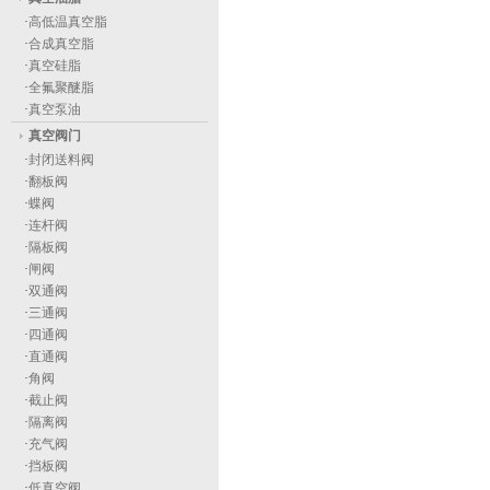
·
高低温真空脂
·
合成真空脂
·
真空硅脂
·
全氟聚醚脂
·
真空泵油
真空阀门
·
封闭送料阀
·
翻板阀
·
蝶阀
·
连杆阀
·
隔板阀
·
闸阀
·
双通阀
·
三通阀
·
四通阀
·
直通阀
·
角阀
·
截止阀
·
隔离阀
·
充气阀
·
挡板阀
·
低真空阀