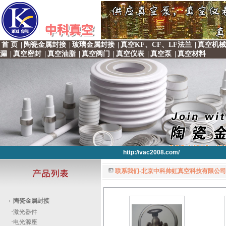
首 页
|
陶瓷金属封接
|
玻璃金属封接
|
真空KF、CF、LF法兰
|
真空机械
漏
|
真空密封
|
真空油脂
|
真空阀门
|
真空仪表
|
真空泵
|
真空材料
http://vac2008.com/
联系我们-北京中科帅虹真空科技有限公司 
http://vac2008.com/
http://vac2008.com/
http://vac2008.com/
http://vac2008.com/
陶瓷金属封接
·
激光器件
·
电光源座