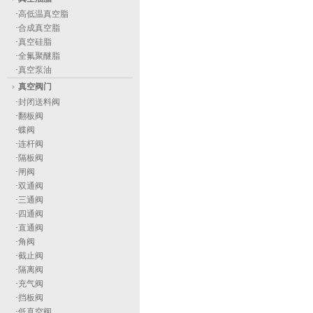
·
高低温真空脂
·
合成真空脂
·
真空硅脂
·
全氟聚醚脂
·
真空泵油
真空阀门
·
封闭送料阀
·
翻板阀
·
蝶阀
·
连杆阀
·
隔板阀
·
闸阀
·
双通阀
·
三通阀
·
四通阀
·
直通阀
·
角阀
·
截止阀
·
隔离阀
·
充气阀
·
挡板阀
·
低真空阀