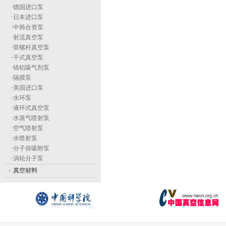
·
德国进口泵
·
日本进口泵
·
中韩合资泵
·
射流真空泵
·
双螺杆真空泵
·
干式真空泵
·
镐铝吸气剂泵
·
隔膜泵
·
美国进口泵
·
水环泵
·
液环式真空泵
·
水蒸气喷射泵
·
空气喷射泵
·
水喷射泵
·
分子筛吸附泵
·
涡轮分子泵
真空材料