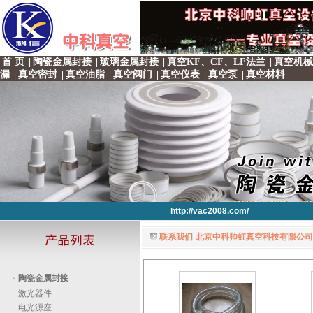
首 页
|
陶瓷金属封接
|
玻璃金属封接
|
真空KF、CF、LF法兰
|
真空机械
漏
|
真空密封
|
真空油脂
|
真空阀门
|
真空仪表
|
真空泵
|
真空材料
http://vac2008.com/
联系我们-北京中科帅虹真空科技有限公司 
http://vac2008.com/
http://vac2008.com/
http://vac2008.com/
http://vac2008.com/
陶瓷金属封接
·
激光器件
·
电光源座