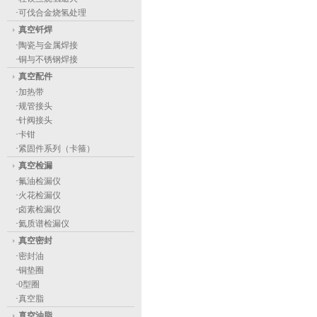
·
可伐合金烧氢处理
真空钎焊
·
陶瓷与金属焊接
·
铜与不锈钢焊接
真空配件
·
加热带
·
规管接头
·
针阀接头
·
卡钳
·
紧固件系列（卡箍）
真空检漏
·
氟油检漏仪
·
火花检漏仪
·
卤素检漏仪
·
氦质谱检漏仪
真空密封
·
密封油
·
铜垫圈
·
0型圈
·
真空脂
真空油脂