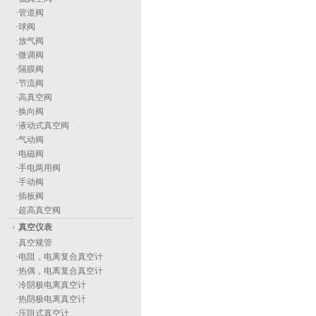
·
管道阀
·
球阀
·
放气阀
·
微调阀
·
隔膜阀
·
节流阀
·
高真空阀
·
换向阀
·
液动式真空阀
·
气动阀
·
电磁阀
·
手电两用阀
·
手动阀
·
插板阀
·
超高真空阀
真空仪表
·
真空规管
·
电阻，电离复合真空计
·
热偶，电离复合真空计
·
冷阴极电离真空计
·
热阴极电离真空计
·
压阻式真空计