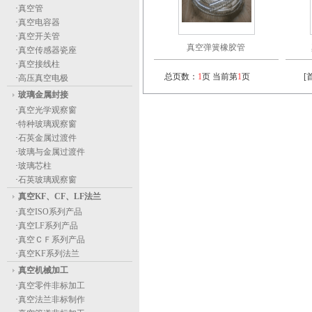
·
真空管
·
真空电容器
·
真空开关管
真空弹簧橡胶管
·
真空传感器瓷座
·
真空接线柱
总页数：
1
页 当前第
1
页
[
·
高压真空电极
玻璃金属封接
·
真空光学观察窗
·
特种玻璃观察窗
·
石英金属过渡件
·
玻璃与金属过渡件
·
玻璃芯柱
·
石英玻璃观察窗
真空KF、CF、LF法兰
·
真空ISO系列产品
·
真空LF系列产品
·
真空ＣＦ系列产品
·
真空KF系列法兰
真空机械加工
·
真空零件非标加工
·
真空法兰非标制作