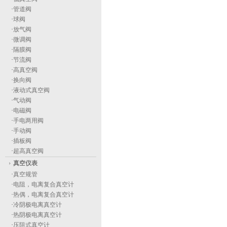
·
管道阀
·
球阀
·
放气阀
·
微调阀
·
隔膜阀
·
节流阀
·
高真空阀
·
换向阀
·
液动式真空阀
·
气动阀
·
电磁阀
·
手电两用阀
·
手动阀
·
插板阀
·
超高真空阀
真空仪表
·
真空规管
·
电阻，电离复合真空计
·
热偶，电离复合真空计
·
冷阴极电离真空计
·
热阴极电离真空计
·
压阻式真空计