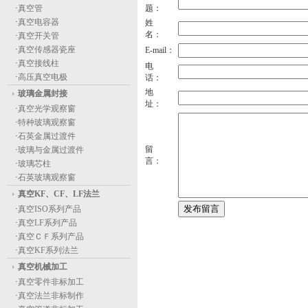
·
真空管
题：
·
真空电容器
姓
名：
·
真空开关管
·
真空传感器瓷座
E-mail：
·
真空接线柱
电
·
高压真空电极
话：
地
玻璃金属封接
址：
·
真空光学观察窗
·
特种玻璃观察窗
·
石英金属过渡件
留
·
玻璃与金属过渡件
言：
·
玻璃芯柱
·
石英玻璃观察窗
真空KF、CF、LF法兰
·
真空ISO系列产品
·
真空LF系列产品
·
真空ＣＦ系列产品
·
真空KF系列法兰
真空机械加工
·
真空零件非标加工
·
真空法兰非标制作