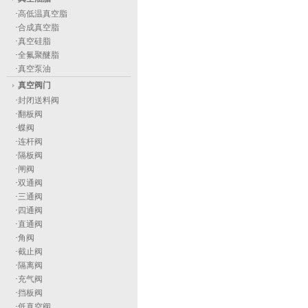
·
高低温真空脂
·
合成真空脂
·
真空硅脂
·
全氟聚醚脂
·
真空泵油
真空阀门
·
封闭送料阀
·
翻板阀
·
蝶阀
·
连杆阀
·
隔板阀
·
闸阀
·
双通阀
·
三通阀
·
四通阀
·
直通阀
·
角阀
·
截止阀
·
隔离阀
·
充气阀
·
挡板阀
·
低真空阀