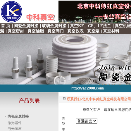
首 页
|
陶瓷金属封接
|
玻璃金属封接
|
真空KF、CF、LF法兰
|
真空机械
漏
|
真空密封
|
真空油脂
|
真空阀门
|
真空仪表
|
真空泵
|
真空材料
http://vac2008.com/
联系我们-北京中科帅虹真空科技有限公司 
http://vac2008.com/
留言板块：
尊敬的客户，请在这里将您们的
http://vac2008.com/
http://vac2008.com/
http://vac2008.com/
陶瓷金属封接
类
·
激光器件
型：
·
电光源座
主