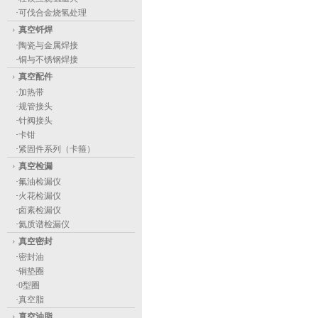
·
可伐合金烧氢处理
真空钎焊
·
陶瓷与金属焊接
·
铜与不锈钢焊接
真空配件
·
加热带
·
规管接头
·
针阀接头
·
卡钳
·
紧固件系列（卡箍）
真空检漏
·
氟油检漏仪
·
火花检漏仪
·
卤素检漏仪
·
氦质谱检漏仪
真空密封
·
密封油
·
铜垫圈
·
0型圈
·
真空脂
真空油脂