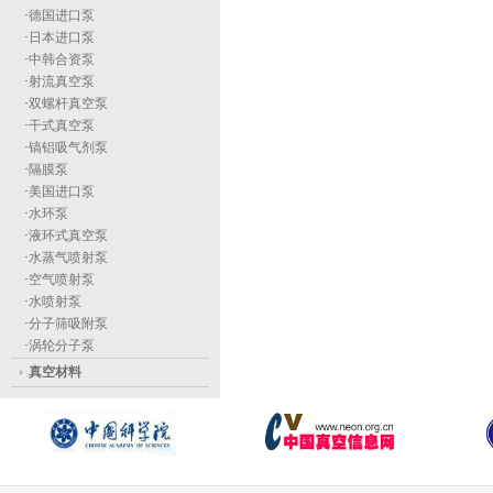
·
德国进口泵
·
日本进口泵
·
中韩合资泵
·
射流真空泵
·
双螺杆真空泵
·
干式真空泵
·
镐铝吸气剂泵
·
隔膜泵
·
美国进口泵
·
水环泵
·
液环式真空泵
·
水蒸气喷射泵
·
空气喷射泵
·
水喷射泵
·
分子筛吸附泵
·
涡轮分子泵
真空材料