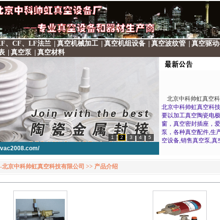
F、CF、LF法兰
|
真空机械加工
|
真空机组设备
|
真空波纹管
|
真空驱动
表
|
真空泵
|
真空材料
北京中科帅虹真空科
北京中科帅虹真空科
要以加工真空陶瓷电
窗，真空密封插座，
泵，各种真空配件,生
空设备,销售真空泵,真
1
2
3
4
5
门,真空标准件,非标加
//vac2008.com/
电话： 17610876157
信箱： 1456944963@qq
-北京中科帅虹真空科技有限公司 >> 产品介绍
邮址：北京市昌平区
版集团2号院7号楼104
//vac2008.com/
//vac2008.com/
//vac2008.com/
//vac2008.com/