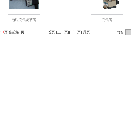
电磁充气调节阀
充气阀
：
1
页 当前第
1
页
[首页][上一页][下一页][尾页]
转到