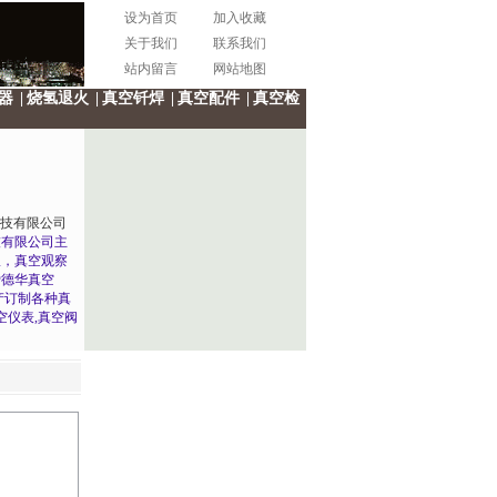
设为首页
加入收藏
关于我们
联系我们
站内留言
网站地图
器
|
烧氢退火
|
真空钎焊
|
真空配件
|
真空检
技有限公司
技有限公司主
极，真空观察
爱德华真空
产订制各种真
空仪表,真空阀
工,真空设备等
.com
回龙观龙祥制