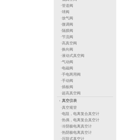
·
管道阀
·
球阀
·
放气阀
·
微调阀
·
隔膜阀
·
节流阀
·
高真空阀
·
换向阀
·
液动式真空阀
·
气动阀
·
电磁阀
·
手电两用阀
·
手动阀
·
插板阀
·
超高真空阀
真空仪表
·
真空规管
·
电阻，电离复合真空计
·
热偶，电离复合真空计
·
冷阴极电离真空计
·
热阴极电离真空计
·
压阻式真空计