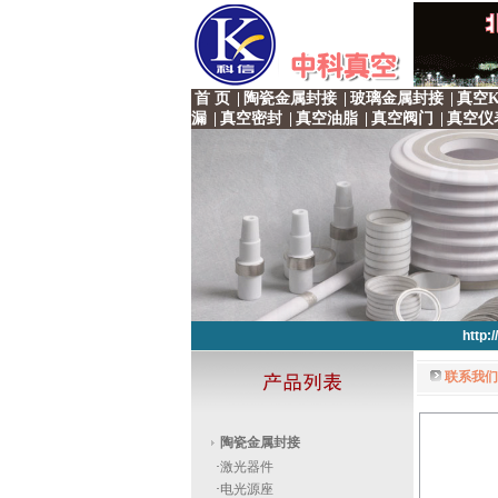
首 页
|
陶瓷金属封接
|
玻璃金属封接
|
真空K
漏
|
真空密封
|
真空油脂
|
真空阀门
|
真空仪
http:
联系我们
http:
http:
http:
http:
陶瓷金属封接
·
激光器件
·
电光源座