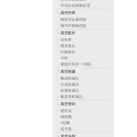
·
可伐合金烧氢处理
真空钎焊
·
陶瓷与金属焊接
·
铜与不锈钢焊接
真空配件
·
加热带
·
规管接头
·
针阀接头
·
卡钳
·
紧固件系列（卡箍）
真空检漏
·
氟油检漏仪
·
火花检漏仪
·
卤素检漏仪
·
氦质谱检漏仪
真空密封
·
密封油
·
铜垫圈
·
0型圈
·
真空脂
真空油脂