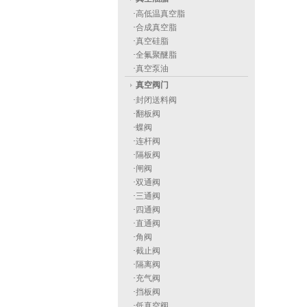
·
高低温真空脂
·
合成真空脂
·
真空硅脂
·
全氟聚醚脂
·
真空泵油
真空阀门
·
封闭送料阀
·
翻板阀
·
蝶阀
·
连杆阀
·
隔板阀
·
闸阀
·
双通阀
·
三通阀
·
四通阀
·
直通阀
·
角阀
·
截止阀
·
隔离阀
·
充气阀
·
挡板阀
·
低真空阀