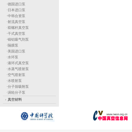
·
德国进口泵
·
日本进口泵
·
中韩合资泵
·
射流真空泵
·
双螺杆真空泵
·
干式真空泵
·
镐铝吸气剂泵
·
隔膜泵
·
美国进口泵
·
水环泵
·
液环式真空泵
·
水蒸气喷射泵
·
空气喷射泵
·
水喷射泵
·
分子筛吸附泵
·
涡轮分子泵
真空材料