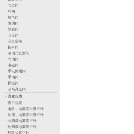
·
管道阀
·
球阀
·
放气阀
·
微调阀
·
隔膜阀
·
节流阀
·
高真空阀
·
换向阀
·
液动式真空阀
·
气动阀
·
电磁阀
·
手电两用阀
·
手动阀
·
插板阀
·
超高真空阀
真空仪表
·
真空规管
·
电阻，电离复合真空计
·
热偶，电离复合真空计
·
冷阴极电离真空计
·
热阴极电离真空计
·
压阻式真空计