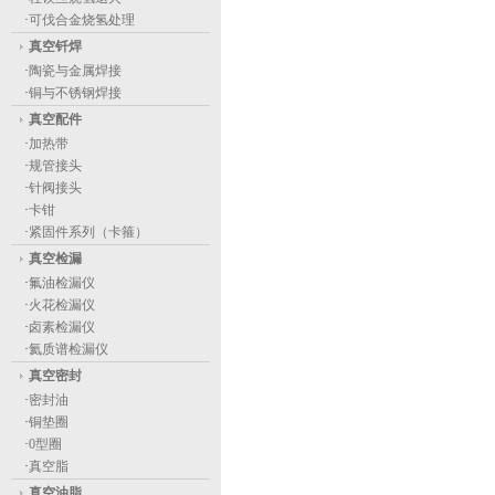
·
可伐合金烧氢处理
真空钎焊
·
陶瓷与金属焊接
·
铜与不锈钢焊接
真空配件
·
加热带
·
规管接头
·
针阀接头
·
卡钳
·
紧固件系列（卡箍）
真空检漏
·
氟油检漏仪
·
火花检漏仪
·
卤素检漏仪
·
氦质谱检漏仪
真空密封
·
密封油
·
铜垫圈
·
0型圈
·
真空脂
真空油脂