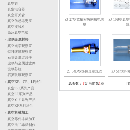
·
真空管
·
真空电容器
·
真空开关管
ZJ-27型宽量程热阴极电离
ZJ-10B型
·
真空传感器瓷座
规
规
·
真空接线柱
·
高压真空电极
玻璃金属封接
·
真空光学观察窗
·
特种玻璃观察窗
·
石英金属过渡件
·
玻璃与金属过渡件
·
玻璃芯柱
ZJ-54D型热偶真空规管
ZJ-51型
·
石英玻璃观察窗
真空KF、CF、LF法兰
总页数：
1
页 当前第
1
页
[
·
真空ISO系列产品
·
真空LF系列产品
·
真空ＣＦ系列产品
·
真空KF系列法兰
真空机械加工
·
真空零件非标加工
·
真空法兰非标制作