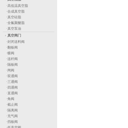
·
高低温真空脂
·
合成真空脂
·
真空硅脂
·
全氟聚醚脂
·
真空泵油
真空阀门
·
封闭送料阀
·
翻板阀
·
蝶阀
·
连杆阀
·
隔板阀
·
闸阀
·
双通阀
·
三通阀
·
四通阀
·
直通阀
·
角阀
·
截止阀
·
隔离阀
·
充气阀
·
挡板阀
·
低真空阀