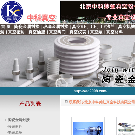
首 页
|
陶瓷金属封接
|
玻璃金属封接
|
真空KF、CF、LF法兰
|
真空机械
漏
|
真空密封
|
真空油脂
|
真空阀门
|
真空仪表
|
真空泵
|
真空材料
http://vac2008.com/
联系我们-北京中科帅虹真空科技有限公司 
http://vac2008.com/
http://vac2008.com/
http://vac2008.com/
http://vac2008.com/
陶瓷金属封接
·
激光器件
·
电光源座