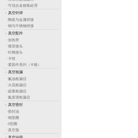
·
可伐合金烧氢处理
真空钎焊
·
陶瓷与金属焊接
·
铜与不锈钢焊接
真空配件
·
加热带
·
规管接头
·
针阀接头
·
卡钳
·
紧固件系列（卡箍）
真空检漏
·
氟油检漏仪
·
火花检漏仪
·
卤素检漏仪
·
氦质谱检漏仪
真空密封
·
密封油
·
铜垫圈
·
0型圈
·
真空脂
真空油脂