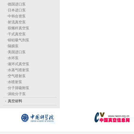
·
德国进口泵
·
日本进口泵
·
中韩合资泵
·
射流真空泵
·
双螺杆真空泵
·
干式真空泵
·
镐铝吸气剂泵
·
隔膜泵
·
美国进口泵
·
水环泵
·
液环式真空泵
·
水蒸气喷射泵
·
空气喷射泵
·
水喷射泵
·
分子筛吸附泵
·
涡轮分子泵
真空材料