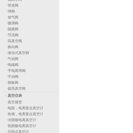
·
管道阀
·
球阀
·
放气阀
·
微调阀
·
隔膜阀
·
节流阀
·
高真空阀
·
换向阀
·
液动式真空阀
·
气动阀
·
电磁阀
·
手电两用阀
·
手动阀
·
插板阀
·
超高真空阀
真空仪表
·
真空规管
·
电阻，电离复合真空计
·
热偶，电离复合真空计
·
冷阴极电离真空计
·
热阴极电离真空计
·
压阻式真空计