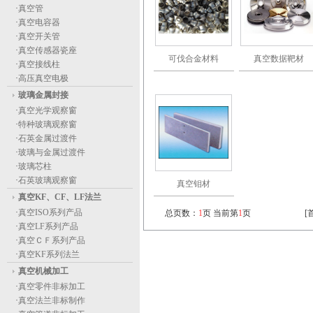
·
真空管
·
真空电容器
·
真空开关管
·
真空传感器瓷座
可伐合金材料
真空数据靶材
·
真空接线柱
·
高压真空电极
玻璃金属封接
·
真空光学观察窗
·
特种玻璃观察窗
·
石英金属过渡件
·
玻璃与金属过渡件
·
玻璃芯柱
·
石英玻璃观察窗
真空钼材
真空KF、CF、LF法兰
·
真空ISO系列产品
总页数：
1
页 当前第
1
页
[
·
真空LF系列产品
·
真空ＣＦ系列产品
·
真空KF系列法兰
真空机械加工
·
真空零件非标加工
·
真空法兰非标制作