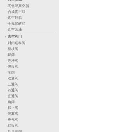
·
高低温真空脂
·
合成真空脂
·
真空硅脂
·
全氟聚醚脂
·
真空泵油
真空阀门
·
封闭送料阀
·
翻板阀
·
蝶阀
·
连杆阀
·
隔板阀
·
闸阀
·
双通阀
·
三通阀
·
四通阀
·
直通阀
·
角阀
·
截止阀
·
隔离阀
·
充气阀
·
挡板阀
·
低真空阀