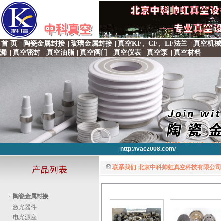
首 页
|
陶瓷金属封接
|
玻璃金属封接
|
真空KF、CF、LF法兰
|
真空机械
漏
|
真空密封
|
真空油脂
|
真空阀门
|
真空仪表
|
真空泵
|
真空材料
http://vac2008.com/
联系我们-北京中科帅虹真空科技有限公司 
http://vac2008.com/
http://vac2008.com/
http://vac2008.com/
http://vac2008.com/
陶瓷金属封接
·
激光器件
·
电光源座