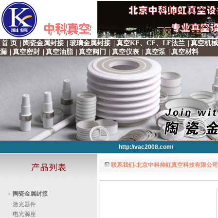
首 页
|
陶瓷金属封接
|
玻璃金属封接
|
真空KF、CF、LF法兰
|
真空机械
漏
|
真空密封
|
真空油脂
|
真空阀门
|
真空仪表
|
真空泵
|
真空材料
http://vac2008.com/
联系我们-北京中科帅虹真空科技有限公司 
http://vac2008.com/
http://vac2008.com/
http://vac2008.com/
http://vac2008.com/
陶瓷金属封接
·
激光器件
·
电光源座