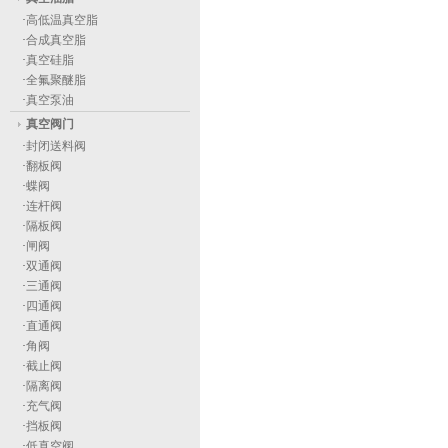
·
高低温真空脂
·
合成真空脂
·
真空硅脂
·
全氟聚醚脂
·
真空泵油
真空阀门
·
封闭送料阀
·
翻板阀
·
蝶阀
·
连杆阀
·
隔板阀
·
闸阀
·
双通阀
·
三通阀
·
四通阀
·
直通阀
·
角阀
·
截止阀
·
隔离阀
·
充气阀
·
挡板阀
·
低真空阀