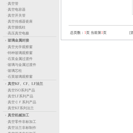
·
真空管
·
真空电容器
·
真空开关管
·
真空传感器瓷座
·
真空接线柱
总页数：
1
页 当前第
1
页
[
·
高压真空电极
玻璃金属封接
·
真空光学观察窗
·
特种玻璃观察窗
·
石英金属过渡件
·
玻璃与金属过渡件
·
玻璃芯柱
·
石英玻璃观察窗
真空KF、CF、LF法兰
·
真空ISO系列产品
·
真空LF系列产品
·
真空ＣＦ系列产品
·
真空KF系列法兰
真空机械加工
·
真空零件非标加工
·
真空法兰非标制作