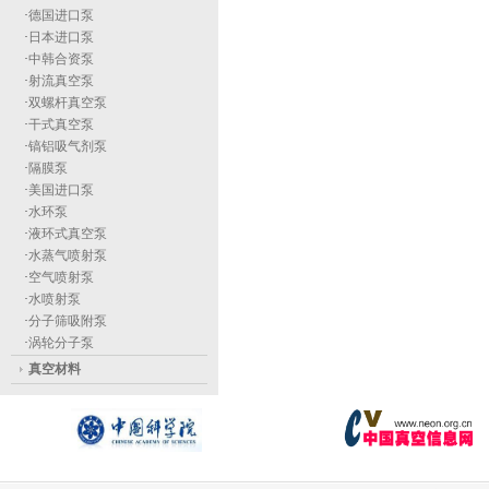
·
德国进口泵
·
日本进口泵
·
中韩合资泵
·
射流真空泵
·
双螺杆真空泵
·
干式真空泵
·
镐铝吸气剂泵
·
隔膜泵
·
美国进口泵
·
水环泵
·
液环式真空泵
·
水蒸气喷射泵
·
空气喷射泵
·
水喷射泵
·
分子筛吸附泵
·
涡轮分子泵
真空材料