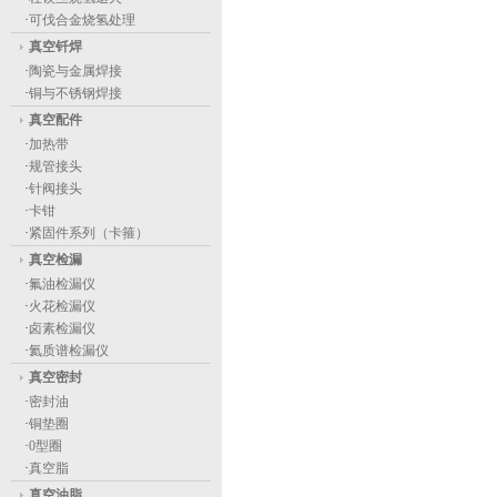
·
可伐合金烧氢处理
真空钎焊
·
陶瓷与金属焊接
·
铜与不锈钢焊接
真空配件
·
加热带
·
规管接头
·
针阀接头
·
卡钳
·
紧固件系列（卡箍）
真空检漏
·
氟油检漏仪
·
火花检漏仪
·
卤素检漏仪
·
氦质谱检漏仪
真空密封
·
密封油
·
铜垫圈
·
0型圈
·
真空脂
真空油脂