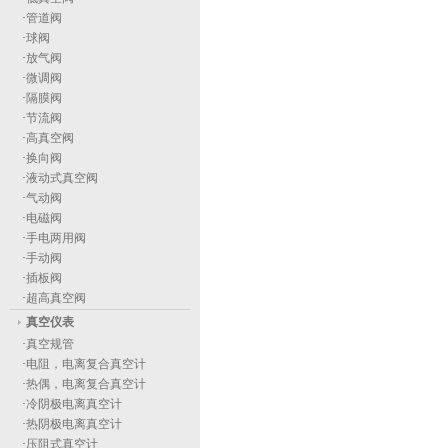
·
管道阀
·
球阀
·
放气阀
·
微调阀
·
隔膜阀
·
节流阀
·
高真空阀
·
换向阀
·
液动式真空阀
·
气动阀
·
电磁阀
·
手电两用阀
·
手动阀
·
插板阀
·
超高真空阀
真空仪表
·
真空规管
·
电阻，电离复合真空计
·
热偶，电离复合真空计
·
冷阴极电离真空计
·
热阴极电离真空计
·
压阻式真空计