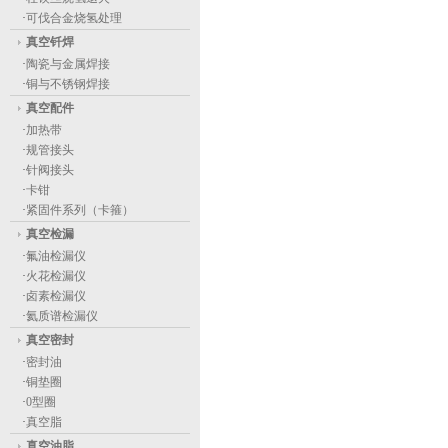
·
可伐合金烧氢处理
真空钎焊
·
陶瓷与金属焊接
·
铜与不锈钢焊接
真空配件
·
加热带
·
规管接头
·
针阀接头
·
卡钳
·
紧固件系列（卡箍）
真空检漏
·
氟油检漏仪
·
火花检漏仪
·
卤素检漏仪
·
氦质谱检漏仪
真空密封
·
密封油
·
铜垫圈
·
0型圈
·
真空脂
真空油脂