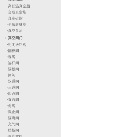
·
高低温真空脂
·
合成真空脂
·
真空硅脂
·
全氟聚醚脂
·
真空泵油
真空阀门
·
封闭送料阀
·
翻板阀
·
蝶阀
·
连杆阀
·
隔板阀
·
闸阀
·
双通阀
·
三通阀
·
四通阀
·
直通阀
·
角阀
·
截止阀
·
隔离阀
·
充气阀
·
挡板阀
·
低真空阀