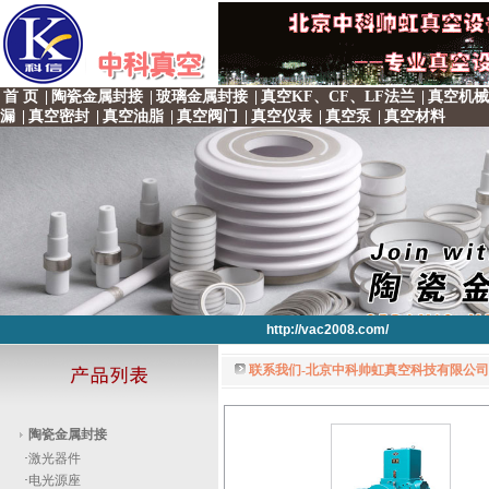
首 页
|
陶瓷金属封接
|
玻璃金属封接
|
真空KF、CF、LF法兰
|
真空机械
漏
|
真空密封
|
真空油脂
|
真空阀门
|
真空仪表
|
真空泵
|
真空材料
http://vac2008.com/
联系我们-北京中科帅虹真空科技有限公司 
http://vac2008.com/
http://vac2008.com/
http://vac2008.com/
http://vac2008.com/
陶瓷金属封接
·
激光器件
·
电光源座