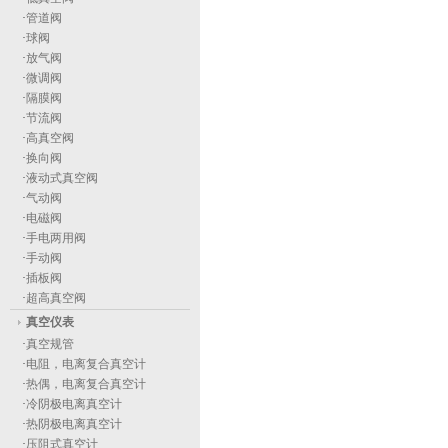
·
管道阀
·
球阀
·
放气阀
·
微调阀
·
隔膜阀
·
节流阀
·
高真空阀
·
换向阀
·
液动式真空阀
·
气动阀
·
电磁阀
·
手电两用阀
·
手动阀
·
插板阀
·
超高真空阀
真空仪表
·
真空规管
·
电阻，电离复合真空计
·
热偶，电离复合真空计
·
冷阴极电离真空计
·
热阴极电离真空计
·
压阻式真空计