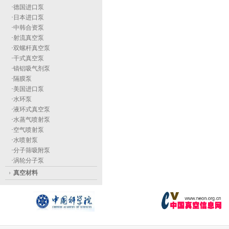
·
德国进口泵
·
日本进口泵
·
中韩合资泵
·
射流真空泵
·
双螺杆真空泵
·
干式真空泵
·
镐铝吸气剂泵
·
隔膜泵
·
美国进口泵
·
水环泵
·
液环式真空泵
·
水蒸气喷射泵
·
空气喷射泵
·
水喷射泵
·
分子筛吸附泵
·
涡轮分子泵
真空材料