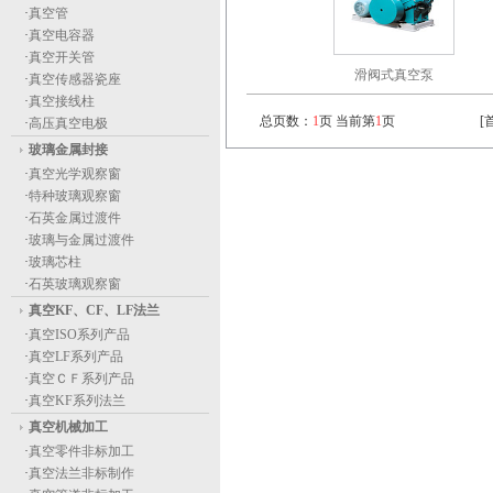
·
真空管
·
真空电容器
·
真空开关管
滑阀式真空泵
·
真空传感器瓷座
·
真空接线柱
总页数：
1
页 当前第
1
页
[
·
高压真空电极
玻璃金属封接
·
真空光学观察窗
·
特种玻璃观察窗
·
石英金属过渡件
·
玻璃与金属过渡件
·
玻璃芯柱
·
石英玻璃观察窗
真空KF、CF、LF法兰
·
真空ISO系列产品
·
真空LF系列产品
·
真空ＣＦ系列产品
·
真空KF系列法兰
真空机械加工
·
真空零件非标加工
·
真空法兰非标制作