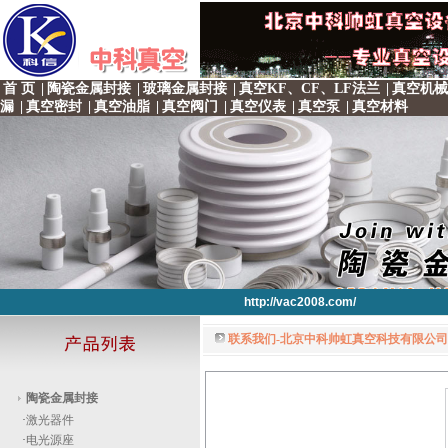
首 页
|
陶瓷金属封接
|
玻璃金属封接
|
真空KF、CF、LF法兰
|
真空机械
漏
|
真空密封
|
真空油脂
|
真空阀门
|
真空仪表
|
真空泵
|
真空材料
http://vac2008.com/
联系我们-北京中科帅虹真空科技有限公司 
http://vac2008.com/
http://vac2008.com/
http://vac2008.com/
http://vac2008.com/
陶瓷金属封接
·
激光器件
·
电光源座