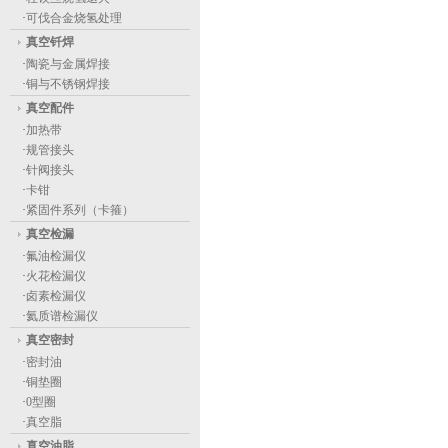
·
可伐合金烧氢处理
真空钎焊
·
陶瓷与金属焊接
·
铜与不锈钢焊接
真空配件
·
加热带
·
规管接头
·
针阀接头
·
卡钳
·
紧固件系列（卡箍）
真空检漏
·
氟油检漏仪
·
火花检漏仪
·
卤素检漏仪
·
氦质谱检漏仪
真空密封
·
密封油
·
铜垫圈
·
0型圈
·
真空脂
真空油脂