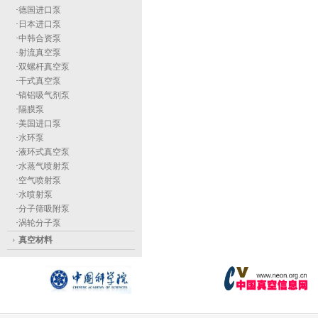
·
德国进口泵
·
日本进口泵
·
中韩合资泵
·
射流真空泵
·
双螺杆真空泵
·
干式真空泵
·
镐铝吸气剂泵
·
隔膜泵
·
美国进口泵
·
水环泵
·
液环式真空泵
·
水蒸气喷射泵
·
空气喷射泵
·
水喷射泵
·
分子筛吸附泵
·
涡轮分子泵
真空材料