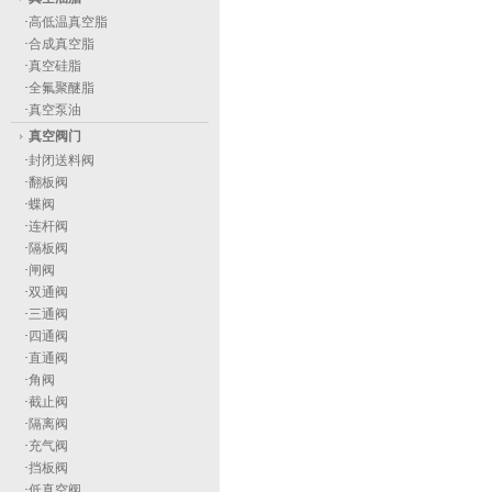
·
高低温真空脂
·
合成真空脂
·
真空硅脂
·
全氟聚醚脂
·
真空泵油
真空阀门
·
封闭送料阀
·
翻板阀
·
蝶阀
·
连杆阀
·
隔板阀
·
闸阀
·
双通阀
·
三通阀
·
四通阀
·
直通阀
·
角阀
·
截止阀
·
隔离阀
·
充气阀
·
挡板阀
·
低真空阀