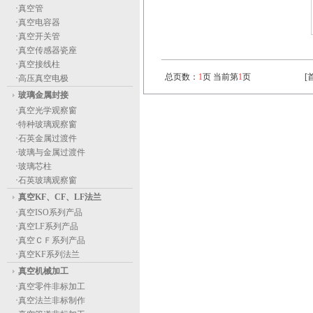
·
真空管
·
真空电容器
·
真空开关管
·
真空传感器瓷座
·
真空接线柱
总页数：
1
页 当前第
1
页
[
·
高压真空电极
玻璃金属封接
·
真空光学观察窗
·
特种玻璃观察窗
·
石英金属过渡件
·
玻璃与金属过渡件
·
玻璃芯柱
·
石英玻璃观察窗
真空KF、CF、LF法兰
·
真空ISO系列产品
·
真空LF系列产品
·
真空ＣＦ系列产品
·
真空KF系列法兰
真空机械加工
·
真空零件非标加工
·
真空法兰非标制作