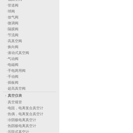
·
管道阀
·
球阀
·
放气阀
·
微调阀
·
隔膜阀
·
节流阀
·
高真空阀
·
换向阀
·
液动式真空阀
·
气动阀
·
电磁阀
·
手电两用阀
·
手动阀
·
插板阀
·
超高真空阀
真空仪表
·
真空规管
·
电阻，电离复合真空计
·
热偶，电离复合真空计
·
冷阴极电离真空计
·
热阴极电离真空计
·
压阻式真空计