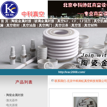
首 页
|
陶瓷金属封接
|
玻璃金属封接
|
真空KF、CF、LF法兰
|
真空机械
漏
|
真空密封
|
真空油脂
|
真空阀门
|
真空仪表
|
真空泵
|
真空材料
http://vac2008.com/
联系我们-北京中科帅虹真空科技有限公司 
http://vac2008.com/
http://vac2008.com/
http://vac2008.com/
http://vac2008.com/
陶瓷金属封接
·
激光器件
·
电光源座