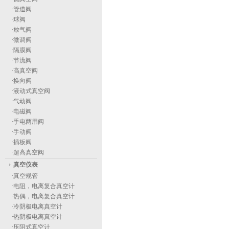
·
管道阀
·
球阀
·
放气阀
·
微调阀
·
隔膜阀
·
节流阀
·
高真空阀
·
换向阀
·
液动式真空阀
·
气动阀
·
电磁阀
·
手电两用阀
·
手动阀
·
插板阀
·
超高真空阀
真空仪表
·
真空规管
·
电阻，电离复合真空计
·
热偶，电离复合真空计
·
冷阴极电离真空计
·
热阴极电离真空计
·
压阻式真空计