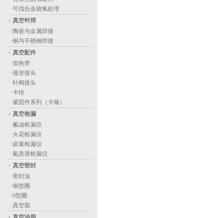
·
可伐合金烧氢处理
真空钎焊
·
陶瓷与金属焊接
·
铜与不锈钢焊接
真空配件
·
加热带
·
规管接头
·
针阀接头
·
卡钳
·
紧固件系列（卡箍）
真空检漏
·
氟油检漏仪
·
火花检漏仪
·
卤素检漏仪
·
氦质谱检漏仪
真空密封
·
密封油
·
铜垫圈
·
0型圈
·
真空脂
真空油脂