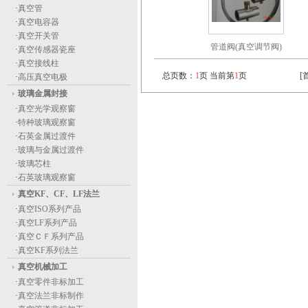
·
真空管
·
真空电容器
·
真空开关管
管道阀(真空调节阀)
·
真空传感器瓷座
·
真空接线柱
总页数：
1
页 当前第
1
页
[
·
高压真空电极
玻璃金属封接
·
真空光学观察窗
·
特种玻璃观察窗
·
石英金属过渡件
·
玻璃与金属过渡件
·
玻璃芯柱
·
石英玻璃观察窗
真空KF、CF、LF法兰
·
真空ISO系列产品
·
真空LF系列产品
·
真空ＣＦ系列产品
·
真空KF系列法兰
真空机械加工
·
真空零件非标加工
·
真空法兰非标制作