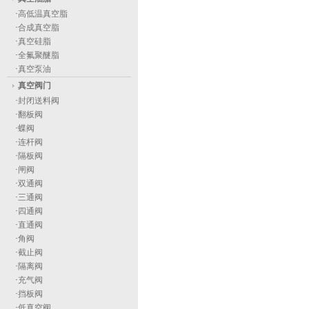
·
高低温真空脂
·
合成真空脂
·
真空硅脂
·
全氟聚醚脂
·
真空泵油
真空阀门
·
封闭送料阀
·
翻板阀
·
蝶阀
·
连杆阀
·
隔板阀
·
闸阀
·
双通阀
·
三通阀
·
四通阀
·
直通阀
·
角阀
·
截止阀
·
隔离阀
·
充气阀
·
挡板阀
·
低真空阀