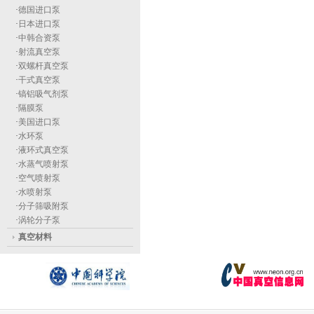
·
德国进口泵
·
日本进口泵
·
中韩合资泵
·
射流真空泵
·
双螺杆真空泵
·
干式真空泵
·
镐铝吸气剂泵
·
隔膜泵
·
美国进口泵
·
水环泵
·
液环式真空泵
·
水蒸气喷射泵
·
空气喷射泵
·
水喷射泵
·
分子筛吸附泵
·
涡轮分子泵
真空材料