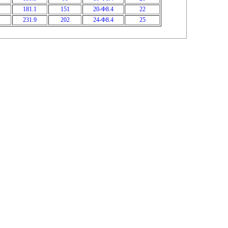
181.1
151
20-Φ8.4
22
231.9
202
24-Φ8.4
25