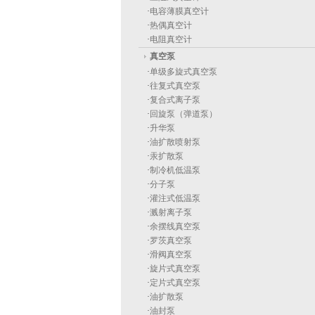
·
电容薄膜真空计
·
热偶真空计
·
电阻真空计
真空泵
·
单级多旋式真空泵
·
往复式真空泵
·
复合式离子泵
·
回旋泵（弹道泵）
·
升华泵
·
油扩散喷射泵
·
汞扩散泵
·
制冷机低温泵
·
分子泵
·
灌注式低温泵
·
溅射离子泵
·
余摆线真空泵
·
罗茨真空泵
·
滑阀真空泵
·
旋片式真空泵
·
定片式真空泵
·
油扩散泵
·
油封泵