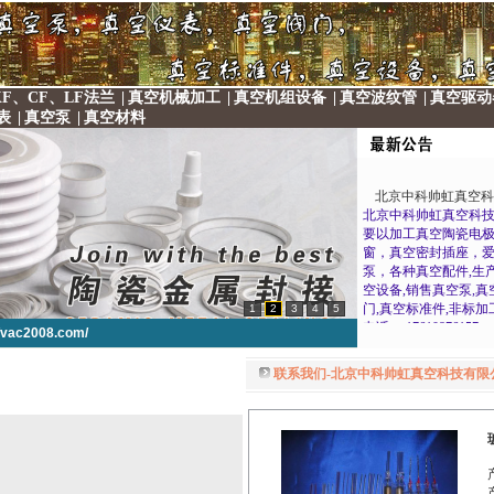
F、CF、LF法兰
|
真空机械加工
|
真空机组设备
|
真空波纹管
|
真空驱动
表
|
真空泵
|
真空材料
北京中科帅虹真空科
北京中科帅虹真空科
要以加工真空陶瓷电
窗，真空密封插座，
泵，各种真空配件,生
空设备,销售真空泵,真
门,真空标准件,非标加
1
2
3
4
5
电话： 17610876157
信箱： 1456944963@qq
//vac2008.com/
邮址：北京市昌平区
版集团2号院7号楼104
联系我们-北京中科帅虹真空科技有限公
//vac2008.com/
//vac2008.com/
//vac2008.com/
//vac2008.com/