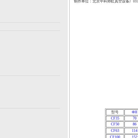
制作单位：北京中科帅虹真空设备厂010-51090
型号
ΦH
CF35
70
CF50
86
CF63
114
CF100
152