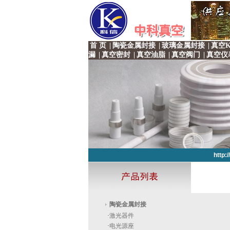
首 页
|
陶瓷金属封接
|
玻璃金属封接
|
真空K
漏
|
真空密封
|
真空油脂
|
真空阀门
|
真空仪
http:
http:
http:
http:
http:
陶瓷金属封接
·
激光器件
·
电光源座