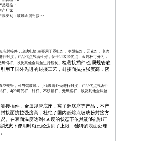
产品规格：
生产厂家 ：
所属类别：玻璃金属封接>>
玻璃封接件，玻璃电极
:
主要用于霓虹灯，冷阴极灯，元素灯，电离
进行封接，产品优点气密性好，便于组装等优点，金属杆可分为，
检测接插件
:
金属规管底
无氧铜杆、以及其他金属丝进行压制。
品引用了国外先进的封接工艺
，封接面抗拉强度高，
密
真空规管，可与钨玻璃，可伐玻璃外壳进行封接，产品优点气密性
钨杆、
4j29
可伐杆、钼杆、不锈钢杆、无氧铜杆、以及其他金属丝
检测接插件，
金属规管底座，
离子源
底座等产品，本产
，封接面抗拉强度高，杜绝了国内低熔点玻璃粉封接方
状况。
在表面温度达到
450
度的状态下依然能够能够正
度状态下使用时就已经达到了上限，
独特的表面处理
命。