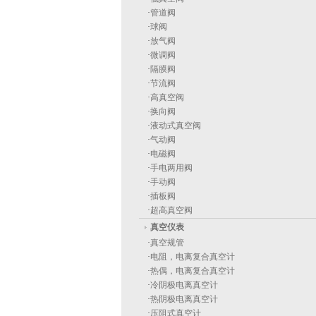
·
管道阀
·
球阀
·
放气阀
·
微调阀
·
隔膜阀
·
节流阀
·
高真空阀
·
换向阀
·
液动式真空阀
·
气动阀
·
电磁阀
·
手电两用阀
·
手动阀
·
插板阀
·
超高真空阀
真空仪表
·
真空规管
·
电阻，电离复合真空计
·
热偶，电离复合真空计
·
冷阴极电离真空计
·
热阴极电离真空计
·
压阻式真空计