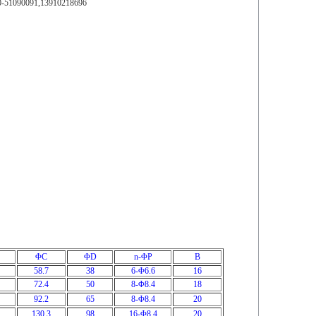
091,13910218696
ΦC
ΦD
n-ΦP
B
58.7
38
6-Φ6.6
16
72.4
50
8-Φ8.4
18
92.2
65
8-Φ8.4
20
130.3
98
16-Φ8.4
20