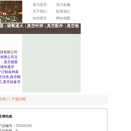
设为首页
加入收藏
关于我们
联系我们
站内留言
网站地图
器
|
烧氢退火
|
真空钎焊
|
真空配件
|
真空检
技有限公司
技有限公司主
极，真空观察
爱德华真空
产订制各种真
空仪表,真空阀
工,真空设备等
.com
回龙观龙祥制
司 >> 产品介绍
玻璃电极
产品编号：552141216
产品价格：0