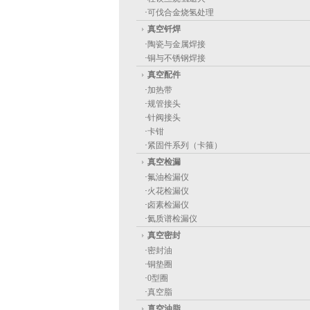
·
可伐合金烧氢处理
真空钎焊
·
陶瓷与金属焊接
·
铜与不锈钢焊接
真空配件
·
加热带
·
规管接头
·
针阀接头
·
卡钳
·
紧固件系列（卡箍）
真空检漏
·
氟油检漏仪
·
火花检漏仪
·
卤素检漏仪
·
氦质谱检漏仪
真空密封
·
密封油
·
铜垫圈
·
0型圈
·
真空脂
真空油脂