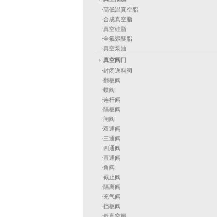
·
高低温真空脂
·
合成真空脂
·
真空硅脂
·
全氟聚醚脂
·
真空泵油
真空阀门
·
封闭送料阀
·
翻板阀
·
蝶阀
·
连杆阀
·
隔板阀
·
闸阀
·
双通阀
·
三通阀
·
四通阀
·
直通阀
·
角阀
·
截止阀
·
隔离阀
·
充气阀
·
挡板阀
·
低真空阀