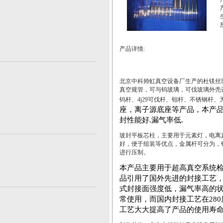
产品详情:
北京中科帅虹真空设备厂生产的杜镁丝
真空规管，可与钨玻璃，可伐玻璃外壳
钨杆、
4j29
可伐杆、钼杆、不锈钢杆、
座，
离子源
底座等产品，本产
封性能好
.
漏气率低
.
玻封平板芯柱，主要用于元素灯，电离
好，便于组装等优点，金属杆可分为，
进行压制。
本产品主要用于超高真空系统
品引用了国外先进的封接工艺
式封接面强度低，漏气率高的
常使用
，
而国内封接工艺在
280
工艺大大提高了产品的使用寿